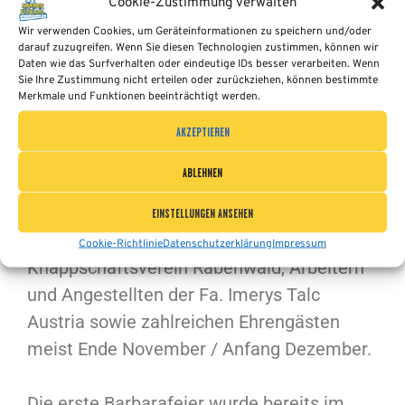
Cookie-Zustimmung verwalten
Palmsonntags-, Fronleichnams- und die
Wir verwenden Cookies, um Geräteinformationen zu speichern und/oder
Bartholomäusprozession zu nennen, die
darauf zuzugreifen. Wenn Sie diesen Technologien zustimmen, können wir
Daten wie das Surfverhalten oder eindeutige IDs besser verarbeiten. Wenn
bereits seit 1952 umrahmt werden.
Sie Ihre Zustimmung nicht erteilen oder zurückziehen, können bestimmte
Merkmale und Funktionen beeinträchtigt werden.
Die traditionelle Barbaramesse wird
AKZEPTIEREN
jährlich im Rahmen der Barbarafeier in der
ABLEHNEN
Pfarrkirche Anger musikalisch mitgestaltet.
Dazu versammelt sich die Bergkapelle
EINSTELLUNGEN ANSEHEN
Rabenwald mitsamt dem
Cookie-Richtlinie
Datenschutzerklärung
Impressum
Knappschaftsverein Rabenwald, Arbeitern
und Angestellten der Fa. Imerys Talc
Austria sowie zahlreichen Ehrengästen
meist Ende November / Anfang Dezember.
Die erste Barbarafeier wurde bereits im