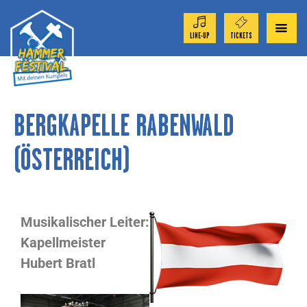
LINE-UP
TICKETS
ORCHESTER 2026
BERGKAPELLE RABENWALD
TICKET-SHOP
(ÖSTERREICH)
FESTIVAL
AKTUELL
Musikalischer Leiter:
Kapellmeister
SPONSOREN
Hubert
Bratl