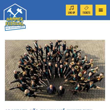
LINE-UP
TICKETS
ORCHESTER 2026
TICKET-SHOP
FESTIVAL
AKTUELL
SPONSOREN