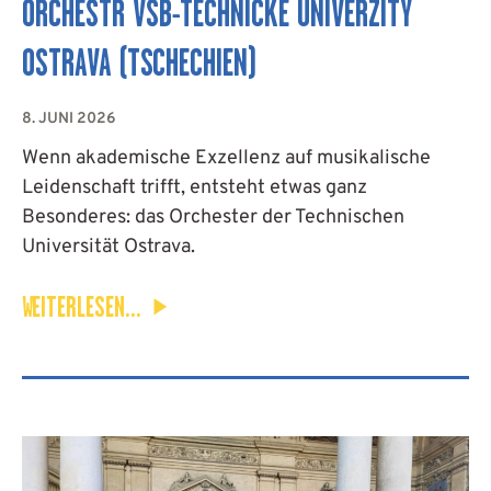
APP
ORCHESTR VŠB-TECHNICKÉ UNIVERZITY
OSTRAVA (TSCHECHIEN)
KONTAKT
8. JUNI 2026
COOKIE-RICHTLINIE
Wenn akademische Exzellenz auf musikalische
Leidenschaft trifft, entsteht etwas ganz
(EU)
Besonderes: das Orchester der Technischen
Universität Ostrava.
DEUTSCH
WEITERLESEN...