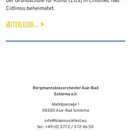
der Grundschule für Kunst (ZUŠ) in Chlumec nad
Cidlinou beheimatet.
WEITERLESEN...
Bergmannsblasorchester Aue-Bad
Schlema e.V.
Marktpassage 1
08280 Aue-Bad Schlema
info@blasmusikfest.eu
tel.: +49 (0) 3 77 2 / 3 72 46 50