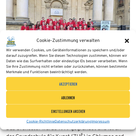
Cookie-Zustimmung verwalten
Wir verwenden Cookies, um Geräteinformationen zu speichern und/oder
darauf zuzugreifen. Wenn Sie diesen Technologien zustimmen, können wir
Daten wie das Surfverhalten oder eindeutige IDs besser verarbeiten. Wenn
Sie Ihre Zustimmung nicht erteilen oder zurückziehen, können bestimmte
Merkmale und Funktionen beeinträchtigt werden.
AKZEPTIEREN
DECHOVÝ ORCHESTR ZUŠ CHLUMEC NAD
ABLEHNEN
CIDLINOU (TSCHECHIEN)
EINSTELLUNGEN ANSEHEN
20. AUGUST 2024
Cookie-Richtlinie
Datenschutzerklärung
Impressum
Das Orchester wurde 1979 gegründet und ist an