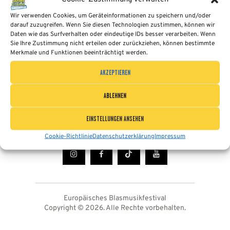
APP
Wir verwenden Cookies, um Geräteinformationen zu speichern und/oder
Bergmannsblasorchester Aue-Bad
darauf zuzugreifen. Wenn Sie diesen Technologien zustimmen, können wir
Schlema e.V.
KONTAKT
Daten wie das Surfverhalten oder eindeutige IDs besser verarbeiten. Wenn
Sie Ihre Zustimmung nicht erteilen oder zurückziehen, können bestimmte
Marktpassage 1
Merkmale und Funktionen beeinträchtigt werden.
08280 Aue-Bad Schlema
COOKIE-RICHTLINIE
AKZEPTIEREN
info@blasmusikfest.eu
tel.: +49 (0) 3 77 2 / 3 72 46 50
(EU)
ABLEHNEN
|
Impressum
|
Datenschutzerklärung
|
Cookie-Einstellungen ändern
|
EINSTELLUNGEN ANSEHEN
DEUTSCH
Cookie-Richtlinie
Datenschutzerklärung
Impressum
Europäisches Blasmusikfestival
Copyright © 2026. Alle Rechte vorbehalten.