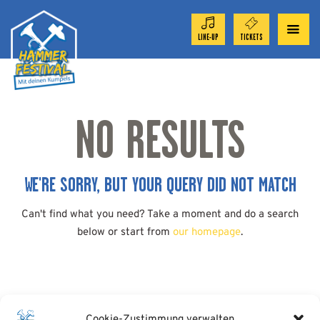
LINE-UP
TICKETS
ORCHESTER 2026
NO RESULTS
TICKET-SHOP
FESTIVAL
WE'RE SORRY, BUT YOUR QUERY DID NOT MATCH
Can't find what you need? Take a moment and do a search
AKTUELL
below or start from
our homepage
.
SPONSOREN
Cookie-Zustimmung verwalten