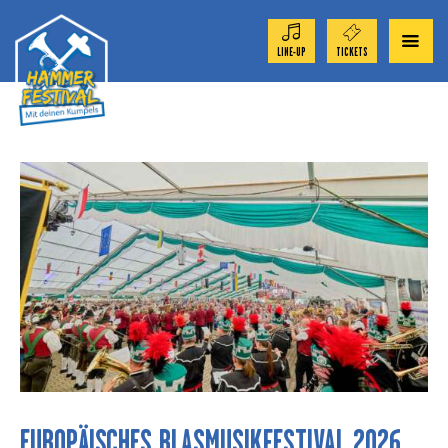
LINE-UP
TICKETS
ORCHESTER 2026
TICKET-SHOP
FESTIVAL
AKTUELL
SPONSOREN
EUROPÄISCHES BLASMUSIKFESTIVAL 2026