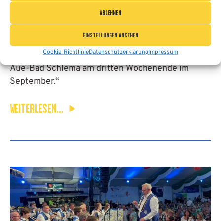
ABLEHNEN
16. SEPTEMBER 2024
EINSTELLUNGEN ANSEHEN
„Blasmusik in allen Schattierungen und Facetten
Cookie-Richtlinie
Datenschutzerklärung
Impressum
für Jung, Alt und aus aller Herren Länder. Das ist
Aue-Bad Schlema am dritten Wochenende im
September.“
WEITERLESEN...