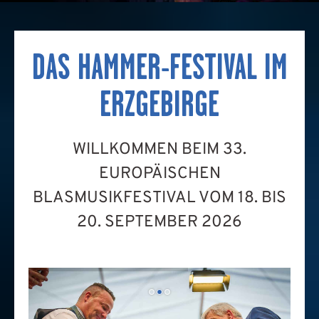
APP
KONTAKT
DAS HAMMER-FESTIVAL IM
ERZGEBIRGE
COOKIE-RICHTLINIE
(EU)
WILLKOMMEN BEIM 33.
EUROPÄISCHEN
DEUTSCH
BLASMUSIKFESTIVAL VOM 18. BIS
20. SEPTEMBER 2026