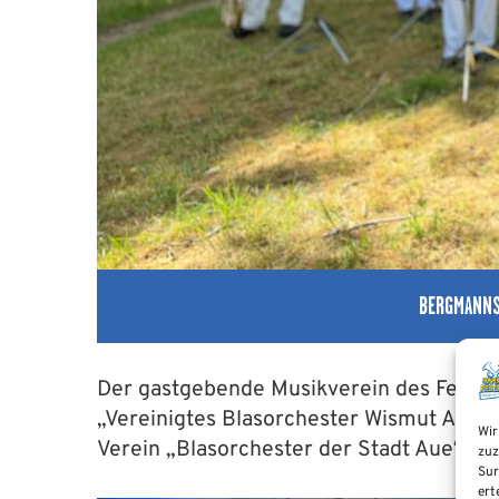
BERGMANNS
Der gastgebende Musikverein des Festival
„Vereinigtes Blasorchester Wismut Aue“
Wir
Verein „Blasorchester der Stadt Aue“ 
zuz
Sur
ert