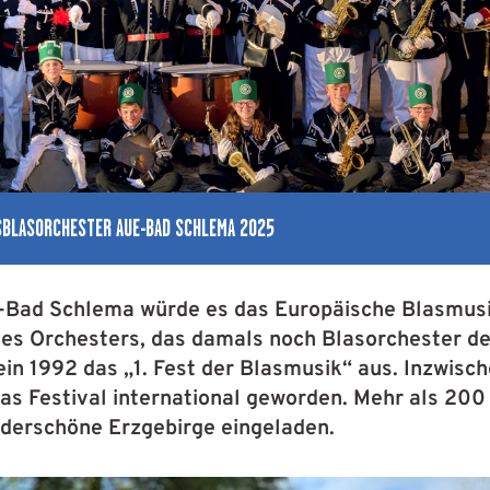
BLASORCHESTER AUE-BAD SCHLEMA 2025
ad Schlema würde es das Europäische Blasmusikf
s Orchesters, das damals noch Blasorchester der
ein 1992 das „1. Fest der Blasmusik“ aus. Inzwisc
as Festival international geworden. Mehr als 20
nderschöne Erzgebirge eingeladen.