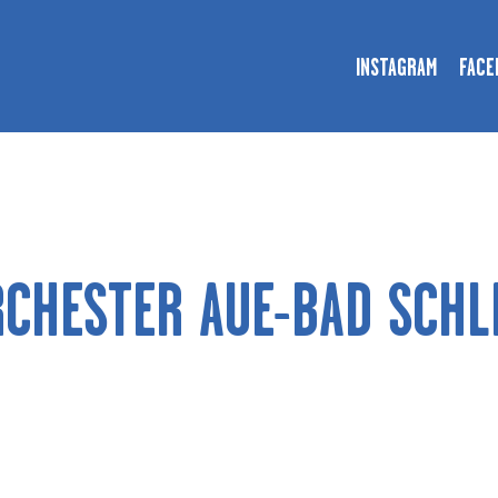
INSTAGRAM
FACE
ORCHESTER 2026
TICKET-SHOP
FESTIVAL
CHESTER AUE-BAD SCHL
AKTUELL
SPONSOREN
APP
KONTAKT