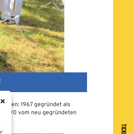
T
blicken: 1967 gegründet als
ter 1990 vom neu gegründeten
TICKETS
t
gt