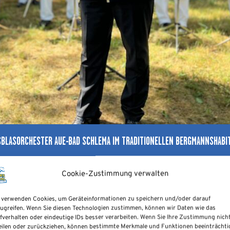
BLASORCHESTER AUE-BAD SCHLEMA IM TRADITIONELLEN BERGMANNSHABI
Cookie-Zustimmung verwalten
s kann auf eine fast 60-jährige Geschichte zurück
, wurden die Instrumente aus dem Betriebsorches
 verwenden Cookies, um Geräteinformationen zu speichern und/oder darauf
übernommen.
ugreifen. Wenn Sie diesen Technologien zustimmen, können wir Daten wie das
fverhalten oder eindeutige IDs besser verarbeiten. Wenn Sie Ihre Zustimmung nich
eilen oder zurückziehen, können bestimmte Merkmale und Funktionen beeinträchti