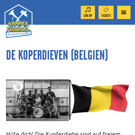
LINE-UP
TICKETS
ORCHESTER 2026
DE KOPERDIEVEN (BELGIEN)
TICKET-SHOP
FESTIVAL
AKTUELL
SPONSOREN
Hüte dich! Die Kupferdiebe sind auf freiem