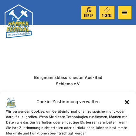
LINE-UP
TICKETS
ORCHESTER 2026
TICKET-SHOP
FESTIVAL
Bergmannsblasorchester Aue-Bad
Schlema e.V.
Marktpassage 1
AKTUELL
08280 Aue-Bad Schlema
Cookie-Zustimmung verwalten
Wir verwenden Cookies, um Geräteinformationen zu speichern und/oder
info@blasmusikfest.eu
SPONSOREN
darauf zuzugreifen. Wenn Sie diesen Technologien zustimmen, können wir
tel.: +49 (0) 3 77 2 / 3 72 46 50
Daten wie das Surfverhalten oder eindeutige IDs besser verarbeiten. Wenn
Sie Ihre Zustimmung nicht erteilen oder zurückziehen, können bestimmte
|
Impressum
|
Datenschutzerklärung
|
Merkmale und Funktionen beeinträchtigt werden.
Cookie-Einstellungen ändern
|