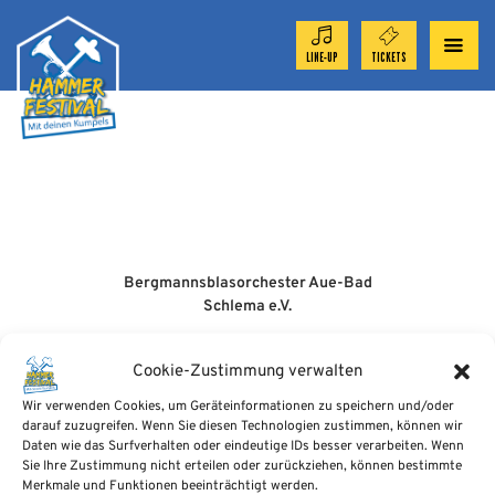
LINE-UP
TICKETS
ORCHESTRAS 2024
NEWS
APP
Bergmannsblasorchester Aue-Bad
Schlema e.V.
Marktpassage 1
NEWS
08280 Aue-Bad Schlema
Cookie-Zustimmung verwalten
Wir verwenden Cookies, um Geräteinformationen zu speichern und/oder
info@blasmusikfest.eu
CONTACT
darauf zuzugreifen. Wenn Sie diesen Technologien zustimmen, können wir
tel.: +49 (0) 3 77 2 / 3 72 46 50
Daten wie das Surfverhalten oder eindeutige IDs besser verarbeiten. Wenn
Sie Ihre Zustimmung nicht erteilen oder zurückziehen, können bestimmte
|
Impressum
|
Datenschutzerklärung
|
Merkmale und Funktionen beeinträchtigt werden.
Cookie-Einstellungen ändern
|