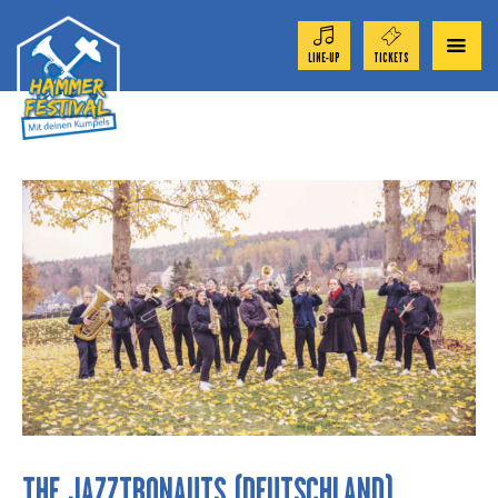
LINE-UP
TICKETS
ORCHESTER 2026
TICKET-SHOP
FESTIVAL
AKTUELL
SPONSOREN
THE JAZZTRONAUTS (DEUTSCHLAND)