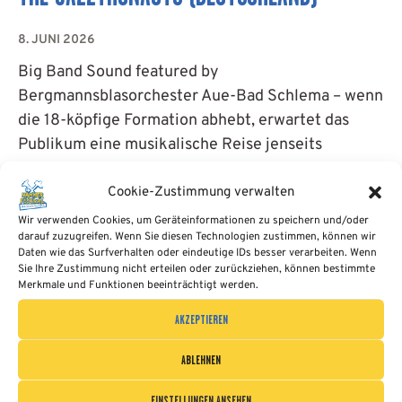
APP
8. JUNI 2026
KONTAKT
Big Band Sound featured by
Bergmannsblasorchester Aue-Bad Schlema – wenn
die 18-köpfige Formation abhebt, erwartet das
COOKIE-RICHTLINIE
Publikum eine musikalische Reise jenseits
(EU)
gewohnter Klanggrenzen.
Cookie-Zustimmung verwalten
WEITERLESEN...
Wir verwenden Cookies, um Geräteinformationen zu speichern und/oder
DEUTSCH
darauf zuzugreifen. Wenn Sie diesen Technologien zustimmen, können wir
Daten wie das Surfverhalten oder eindeutige IDs besser verarbeiten. Wenn
Sie Ihre Zustimmung nicht erteilen oder zurückziehen, können bestimmte
Merkmale und Funktionen beeinträchtigt werden.
AKZEPTIEREN
ABLEHNEN
EINSTELLUNGEN ANSEHEN