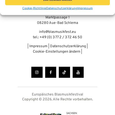
Bergmannsblasorchester Aue-Bad
Cookie-Richtlinie
Datenschutzerklärung
Impressum
Schlema e.V.
Marktpassage 1
08280 Aue-Bad Schlema
info@blasmusikfest.eu
tel.: +49 (0) 3 77 2 / 3 72 46 50
|
Impressum
|
Datenschutzerklärung
|
Cookie-Einstellungen ändern
|
Europäisches Blasmusikfestival
Copyright © 2026. Alle Rechte vorbehalten.