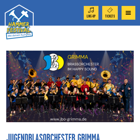
LINE-UP
TICKETS
ORCHESTER 2026
TICKET-SHOP
FESTIVAL
AKTUELL
SPONSOREN
JUGENDBLASORCHESTER GRIMMA