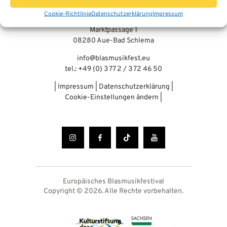
Bergmannsblasorchester Aue-Bad
Schlema e.V.
Cookie-Richtlinie
Datenschutzerklärung
Impressum
Marktpassage 1
08280 Aue-Bad Schlema
info@blasmusikfest.eu
tel.: +49 (0) 3 77 2 / 3 72 46 50
|
Impressum
|
Datenschutzerklärung
|
Cookie-Einstellungen ändern
|
Europäisches Blasmusikfestival
Copyright © 2026. Alle Rechte vorbehalten.