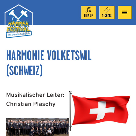
LINE-UP
TICKETS
ORCHESTER 2026
HARMONIE VOLKETSWIL
TICKET-SHOP
(SCHWEIZ)
FESTIVAL
Musikalischer Leiter:
AKTUELL
Christian Plaschy
SPONSOREN