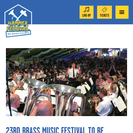
LINE-UP
TICKETS
ORCHESTRAS 2024
NEWS
APP
NEWS
CONTACT
23RD BRASS MUSIC FESTIVAL TO BE