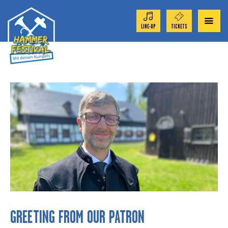
LINE-UP
TICKETS
ORCHESTRAS 2024
NEWS
APP
NEWS
CONTACT
GREETING FROM OUR PATRON