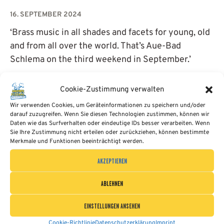
ENGLISH
16. SEPTEMBER 2024
‘Brass music in all shades and facets for young, old
and from all over the world. That’s Aue-Bad
Schlema on the third weekend in September.’
READ MORE
Cookie-Zustimmung verwalten
Wir verwenden Cookies, um Geräteinformationen zu speichern und/oder
darauf zuzugreifen. Wenn Sie diesen Technologien zustimmen, können wir
Daten wie das Surfverhalten oder eindeutige IDs besser verarbeiten. Wenn
Sie Ihre Zustimmung nicht erteilen oder zurückziehen, können bestimmte
Merkmale und Funktionen beeinträchtigt werden.
AKZEPTIEREN
ABLEHNEN
Bergmannsblasorchester Aue-Bad
EINSTELLUNGEN ANSEHEN
Schlema e.V.
Cookie-Richtlinie
Datenschutzerklärung
Imprint
Marktpassage 1